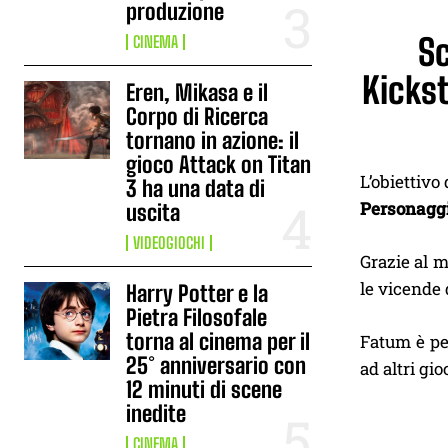
produzione
Sc
CINEMA
Kickst
Eren, Mikasa e il
Corpo di Ricerca
tornano in azione: il
gioco Attack on Titan
L’obiettivo
3 ha una data di
Personaggi
uscita
VIDEOGIOCHI
Grazie al m
le vicende 
Harry Potter e la
Pietra Filosofale
torna al cinema per il
Fatum è pe
25° anniversario con
ad altri gi
12 minuti di scene
inedite
CINEMA