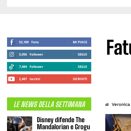
Fat
53,189
Fans
MI PIACE
5,056
Follower
SEGUI
7,484
Follower
SEGUI
2,487
Iscritti
ISCRIVITI
LE NEWS DELLA SETTIMANA
Veronic
di
Disney difende The
Mandalorian e Grogu