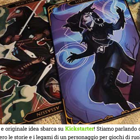
e originale idea sbarca su
Kickstarter
! Stiamo parlando 
ero le storie e i legami di un personaggio per giochi di ruo