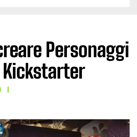
 creare Personaggi
 Kickstarter
O