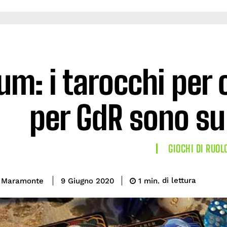
um: i tarocchi per
per GdR sono su
GIOCHI DI RUOL
di lettura
a Maramonte
1
min.
9 Giugno 2020