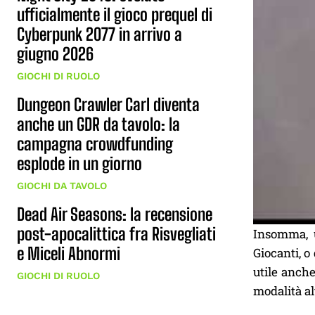
ufficialmente il gioco prequel di
Cyberpunk 2077 in arrivo a
giugno 2026
GIOCHI DI RUOLO
Dungeon Crawler Carl diventa
anche un GDR da tavolo: la
campagna crowdfunding
esplode in un giorno
GIOCHI DA TAVOLO
Dead Air Seasons: la recensione
post-apocalittica fra Risvegliati
Insomma, u
e Miceli Abnormi
Giocanti, o
utile anche
GIOCHI DI RUOLO
modalità al