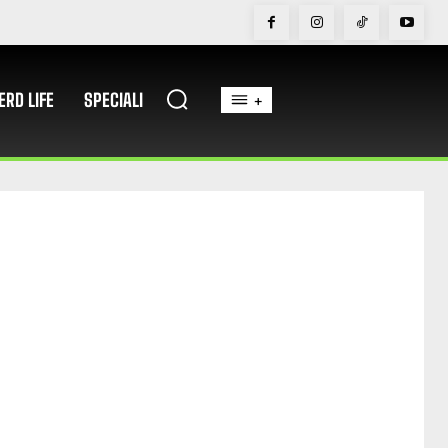
ERD LIFE
SPECIALI
+