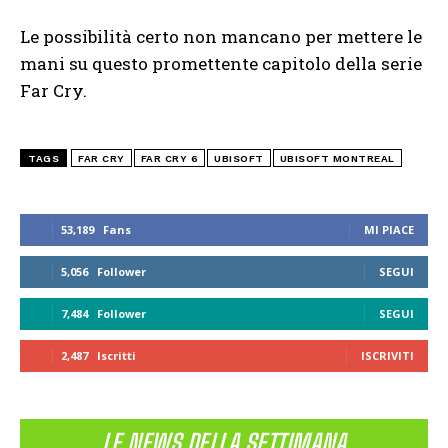
Le possibilità certo non mancano per mettere le
mani su questo promettente capitolo della serie
Far Cry.
TAGS
FAR CRY
FAR CRY 6
UBISOFT
UBISOFT MONTREAL
53,189
Fans
MI PIACE
5,056
Follower
SEGUI
7,484
Follower
SEGUI
2,487
Iscritti
ISCRIVITI
LE NEWS DELLA SETTIMANA