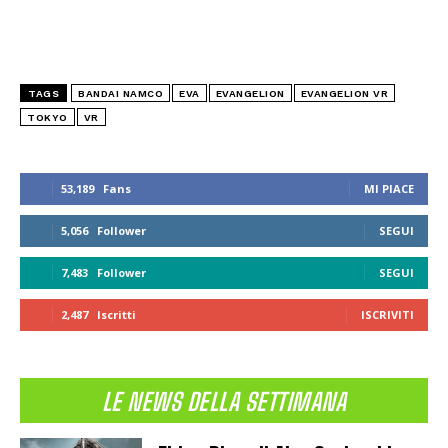
TAGS
BANDAI NAMCO
EVA
EVANGELION
EVANGELION VR
TOKYO
VR
53,189
Fans
MI PIACE
5,056
Follower
SEGUI
7,483
Follower
SEGUI
2,487
Iscritti
ISCRIVITI
LE NEWS DELLA SETTIMANA