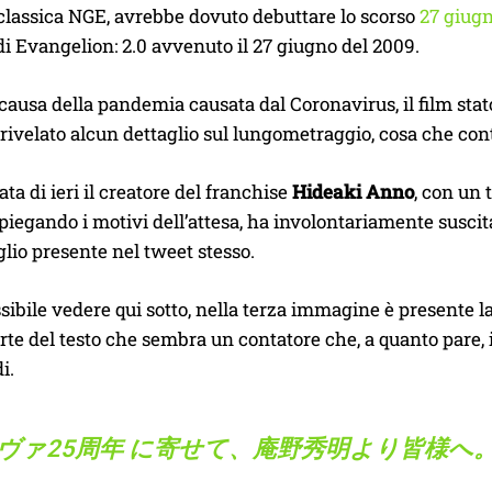
 classica NGE, avrebbe dovuto debuttare lo scorso
27 giug
 di Evangelion: 2.0 avvenuto il 27 giugno del 2009.
 causa della pandemia causata dal Coronavirus, il film stat
rivelato alcun dettaglio sul lungometraggio, cosa che conti
ata di ieri il creatore del franchise
Hideaki Anno
, con un 
piegando i motivi dell’attesa, ha involontariamente suscit
glio presente nel tweet stesso.
ibile vedere qui sotto, nella terza immagine è presente la 
te del testo che sembra un contatore che, a quanto pare, 
i.
ヴァ25周年
に寄せて、庵野秀明より皆様へ