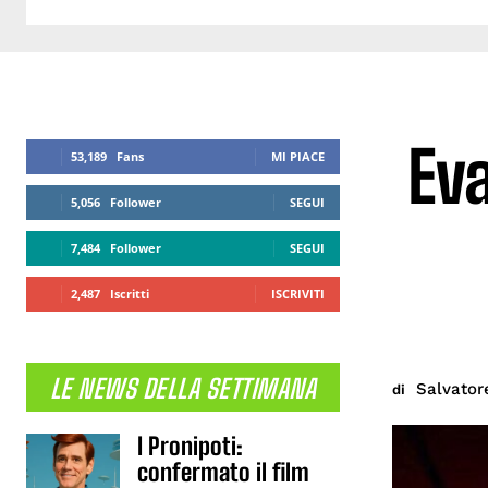
Eva
53,189
Fans
MI PIACE
5,056
Follower
SEGUI
7,484
Follower
SEGUI
2,487
Iscritti
ISCRIVITI
LE NEWS DELLA SETTIMANA
Salvator
di
I Pronipoti:
confermato il film