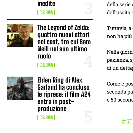
inedite
della serie
dall’uscita
CINEMA
The Legend of Zelda:
Tuttavia, a
quattro nuovi attori
non ha più 
nel cast, tra cui Sam
Neill nel suo ultimo
Nella giorn
ruolo
pazienza, s
CINEMA
di un detta
Elden Ring di Alex
Come è poss
Garland ha concluso
seconda par
le riprese: il film A24
e 50 second
entra in post-
produzione
CINEMA
#エ