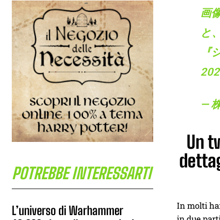
画
と
『
20
— 
Un t
detta
POTREBBE INTERESSARTI
In molti ha
L’universo di Warhammer
in due part