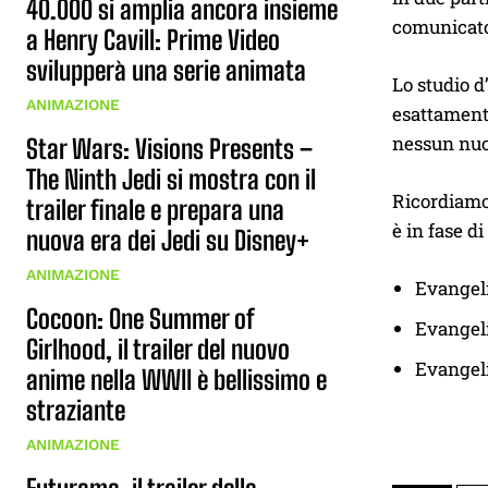
40.000 si amplia ancora insieme
comunicato 
a Henry Cavill: Prime Video
svilupperà una serie animata
Lo studio d
ANIMAZIONE
esattamente
nessun nuo
Star Wars: Visions Presents –
The Ninth Jedi si mostra con il
Ricordiamo 
trailer finale e prepara una
è in fase d
nuova era dei Jedi su Disney+
ANIMAZIONE
Evangeli
Cocoon: One Summer of
Evangeli
Girlhood, il trailer del nuovo
Evangeli
anime nella WWII è bellissimo e
straziante
ANIMAZIONE