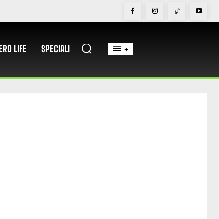
ERD LIFE
SPECIALI
+