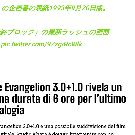
企画書の表紙1993年9月20日版。
最終ブロック）の最新ラッシュの画面
pic.twitter.com/92zgiRcWlk
 Evangelion 3.0+1.0 rivela un
a durata di 6 ore per l’ultimo
ralogia
ngelion 3.0+1.0 e una possibile suddivisione del film
to virale, Studio Khara è dovuto intervenire con un