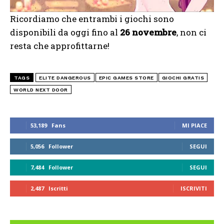
Ricordiamo che entrambi i giochi sono
disponibili da oggi fino al
26 novembre
, non ci
resta che approfittarne!
TAGS
ELITE DANGEROUS
EPIC GAMES STORE
GIOCHI GRATIS
WORLD NEXT DOOR
53,189
Fans
MI PIACE
5,056
Follower
SEGUI
7,484
Follower
SEGUI
2,487
Iscritti
ISCRIVITI