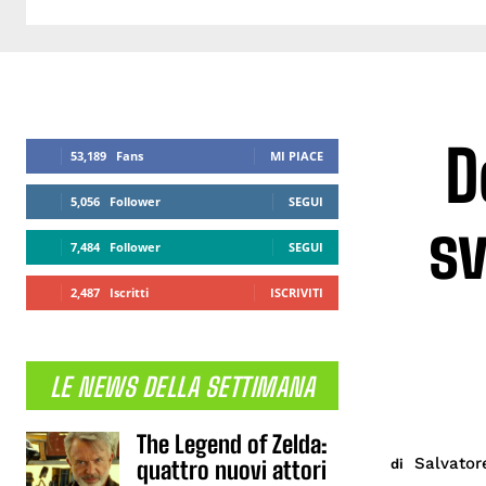
D
53,189
Fans
MI PIACE
5,056
Follower
SEGUI
sv
7,484
Follower
SEGUI
2,487
Iscritti
ISCRIVITI
LE NEWS DELLA SETTIMANA
The Legend of Zelda:
Salvator
di
quattro nuovi attori