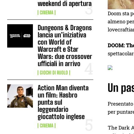
weekend di apertura
CINEMA
Doom sta pe
almeno per 
Dungeons & Dragons
lovecraftia
lancia un’iniziativa
con World of
DOOM: The
Warcraft e Star
spettacolar
Wars: due crossover
ufficiali in arrivo
GIOCHI DI RUOLO
Un pas
Action Man diventa
un film: Hasbro
punta sul
Presentato 
leggendario
per puntare
giocattolo inglese
CINEMA
The Dark Ag