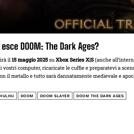
 esce DOOM: The Dark Ages?
irà il
15 maggio 2025
su
Xbox Series X|S
(anche all’inter
i vostri computer, ricaricate le cuffie e preparatevi a scend
n il metallo e tutto sarà dannatamente medievale e apoca
HULHU
DOOM
DOOM SLAYER
DOOM THE DARK AGES