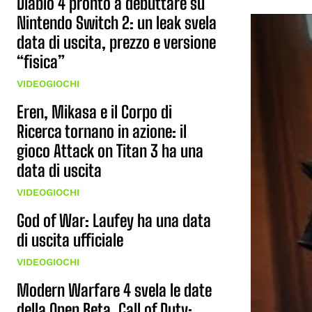
Diablo 4 pronto a debuttare su
Nintendo Switch 2: un leak svela
data di uscita, prezzo e versione
“fisica”
VIDEOGIOCHI
Eren, Mikasa e il Corpo di
Ricerca tornano in azione: il
gioco Attack on Titan 3 ha una
data di uscita
VIDEOGIOCHI
God of War: Laufey ha una data
di uscita ufficiale
VIDEOGIOCHI
Modern Warfare 4 svela le date
della Open Beta, Call of Duty: