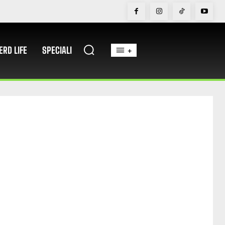
ERD LIFE
SPECIALI
+