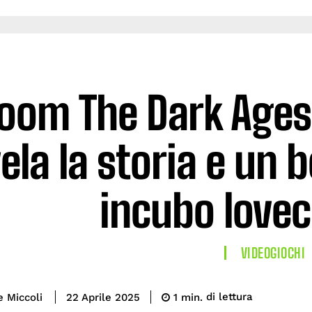
oom The Dark Ages: 
ela la storia e un 
incubo lovec
VIDEOGIOCHI
di lettura
e Miccoli
1
min.
22 Aprile 2025