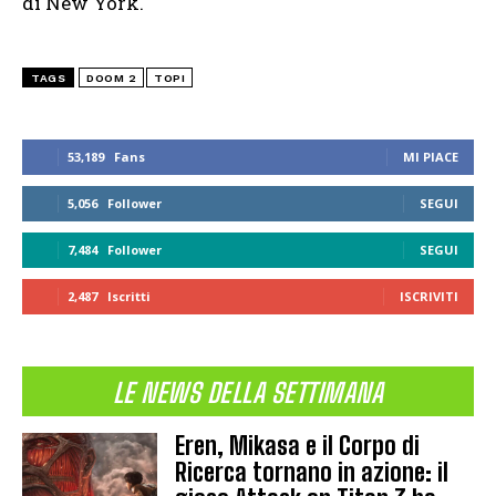
di New York.
TAGS
DOOM 2
TOPI
53,189
Fans
MI PIACE
5,056
Follower
SEGUI
7,484
Follower
SEGUI
2,487
Iscritti
ISCRIVITI
LE NEWS DELLA SETTIMANA
Eren, Mikasa e il Corpo di
Ricerca tornano in azione: il