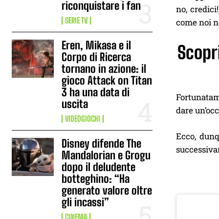
riconquistare i fan
no, credici
SERIE TV
come noi n
Eren, Mikasa e il
Scopr
Corpo di Ricerca
tornano in azione: il
gioco Attack on Titan
3 ha una data di
Fortunatame
uscita
dare un’occ
VIDEOGIOCHI
Ecco, dunqu
Disney difende The
successivam
Mandalorian e Grogu
dopo il deludente
botteghino: “Ha
generato valore oltre
gli incassi”
CINEMA