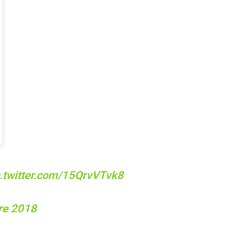
Ott 31, 2018 at 9:35 PDT
c.twitter.com/15QrvVTvk8
re 2018