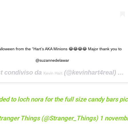
lloween from the “Hart’s AKA Minions 😂😂😂😂 Major thank you to
@suzannedelawar
t condiviso da
(@kevinhart4real) in data:
Kevin Hart
ed to loch nora for the full size candy bars
pi
tranger Things (@Stranger_Things)
1 novemb