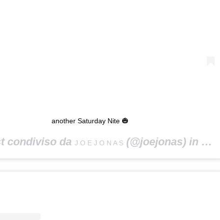
another Saturday Nite 🎃
t condiviso da
(@joejonas) in data:
J O E J O N A S