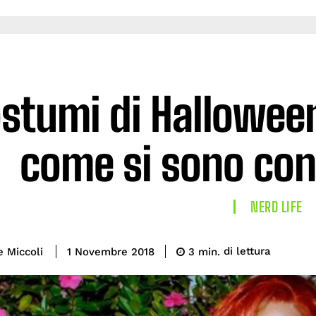
stumi di Halloween
come si sono conci
NERD LIFE
di lettura
e Miccoli
3
min.
1 Novembre 2018