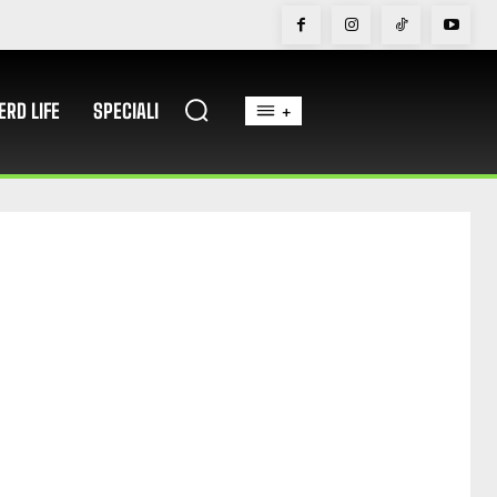
ERD LIFE
SPECIALI
+