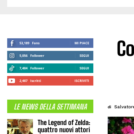
Co
53,189
Fans
MI PIACE
5,056
Follower
SEGUI
7,484
Follower
SEGUI
2,487
Iscritti
ISCRIVITI
LE NEWS DELLA SETTIMANA
Salvator
di
The Legend of Zelda:
quattro nuovi attori