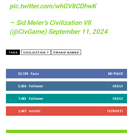
pic.twitter.com/whGV8CDhwK
— Sid Meier’s Civilization VII
(@CivGame)
September 11, 2024
TAGS
CIVILIZATION 7
FIRAXIS GAMES
53,189
Fans
MI PIACE
5,056
Follower
SEGUI
7,483
Follower
SEGUI
2,487
Iscritti
ISCRIVITI