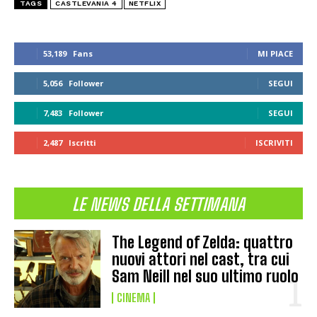
TAGS
CASTLEVANIA 4
NETFLIX
53,189
Fans
MI PIACE
5,056
Follower
SEGUI
7,483
Follower
SEGUI
2,487
Iscritti
ISCRIVITI
LE NEWS DELLA SETTIMANA
The Legend of Zelda: quattro
nuovi attori nel cast, tra cui
Sam Neill nel suo ultimo ruolo
CINEMA