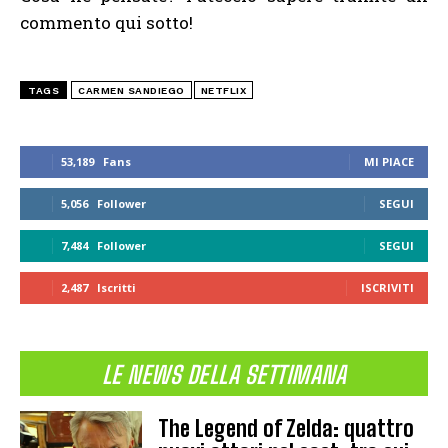
commento qui sotto!
TAGS
CARMEN SANDIEGO
NETFLIX
53,189
Fans
MI PIACE
5,056
Follower
SEGUI
7,484
Follower
SEGUI
2,487
Iscritti
ISCRIVITI
LE NEWS DELLA SETTIMANA
The Legend of Zelda: quattro