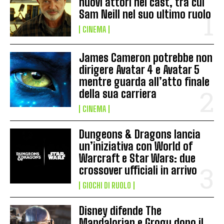
nuovi attori nel cast, tra cui
Sam Neill nel suo ultimo ruolo
CINEMA
James Cameron potrebbe non
dirigere Avatar 4 e Avatar 5
mentre guarda all’atto finale
della sua carriera
CINEMA
Dungeons & Dragons lancia
un’iniziativa con World of
Warcraft e Star Wars: due
crossover ufficiali in arrivo
GIOCHI DI RUOLO
Disney difende The
Mandalorian e Grogu dopo il