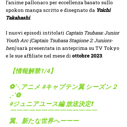
l’anime pallonaro per eccellenza basato sullo
spokon manga scritto e disegnato da
Yoichi
Takahashi
.
I nuovi episodi intitolati
Captain Tsubasa: Junior
Youth Arc (Captain Tsubasa Stagione 2: Juniors-
hen)
sarà presentata in anteprima su TV Tokyo
e le sue affiliate nel mese di
ottobre 2023
.
【情報解禁1/4】
⚽️⋱アニメ
#キャプテン翼
シーズン２
⋰⚽️
#ジュニアユース編
放送決定❗️
￣￣￣￣￣￣￣￣￣￣￣￣￣￣
翼、新たな世界へーーー