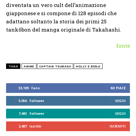
diventata un vero cult dell’animazione
giapponese e si compone di 128 episodi che
adattano soltanto la storia dei primi 25
tankōbon del manga originale di Takahashi.
fonte
TAGS
ANIME
CAPTAIN TSUBASA
HOLLY E BENJI
53,189
Fans
MI PIACE
5,056
Follower
SEGUI
7,483
Follower
SEGUI
2,487
Iscritti
ISCRIVITI