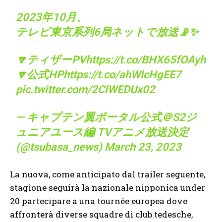
2023年10月、
テレビ東京系列6局ネットで放送📡✨
🔽ティザーPV
https://t.co/BHX65fOAyh
🔽公式HP
https://t.co/ahWlcHgEE7
pic.twitter.com/2ClWEDUx02
— キャプテン翼ポータル公式＠S2ジ
ュニアユース編 TVアニメ放送決定
(@tsubasa_news)
March 23, 2023
La nuova, come anticipato dal trailer seguente,
stagione seguirà la nazionale nipponica under
20 partecipare a una tournée europea dove
affronterà diverse squadre di club tedesche,