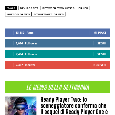
TAGS
BEN ROSSET
BETWEEN TWO CITIES
FILLER
GHENOS GAMES
STONEMAIER GAMES
53,189
Fans
MI PIACE
5,056
Follower
SEGUI
7,484
Follower
SEGUI
2,487
Iscritti
ISCRIVITI
LE NEWS DELLA SETTIMANA
Ready Player Two: lo
sceneggiatore conferma che
il sequel di Ready Player One è