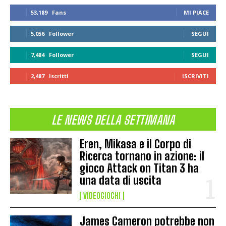
53,189
Fans
MI PIACE
5,056
Follower
SEGUI
7,484
Follower
SEGUI
2,487
Iscritti
ISCRIVITI
LE NEWS DELLA SETTIMANA
Eren, Mikasa e il Corpo di
Ricerca tornano in azione: il
gioco Attack on Titan 3 ha
una data di uscita
VIDEOGIOCHI
James Cameron potrebbe non