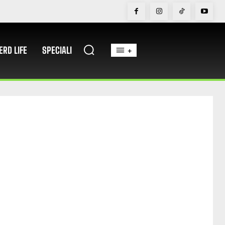
ERD LIFE
SPECIALI
+