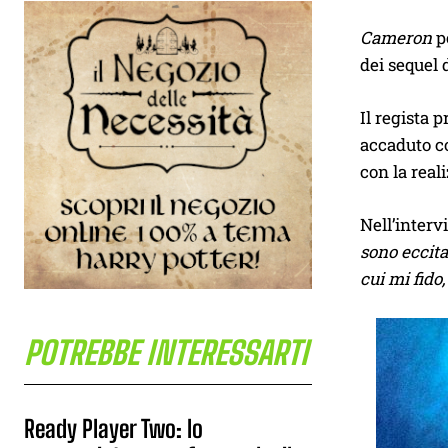
Cameron
po
dei sequel 
Il regista 
accaduto 
con la real
Nell’interv
sono eccita
cui mi fido
POTREBBE INTERESSARTI
Ready Player Two: lo