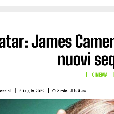
atar: James Camero
nuovi se
CINEMA
di lettura
ossini
2
min.
5 Luglio 2022