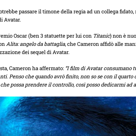
trebbe passare il timone della regia ad un collega fidat
di Avatar.
premio Oscar (ben 3 statuette per lui con
Titanic
) non è nuo
con
Alita: angelo da battaglia
, che Cameron affidò alle man
izzazione dei sequel di Avatar.
ista, Cameron ha affermato:
“I film di Avatar consumano t
nti. Penso che quando avrò finito, non so se con il quarto o
, che possa prendere il controllo, così posso dedicarmi ad a