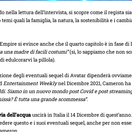
 nella lettura dell’intervista, si scopre come il regista si
 temi quali la famiglia, la natura, la sostenibilità e i camb
mpire si evince anche che il quarto capitolo è in fase di
ha una madre di facili costumi”
(si, lo sappiamo che non son
i edulcorarvi la pillola).
zione degli eventuali sequel di Avatar dipenderà ovviament
ad
Entertainment Weekly
nel Dicembre 2021, Cameron ha 
ldi. Siamo in un nuovo mondo post Covid e post streaming,
Chissà? È tutta una grande scommessa”.
via dell’acqua
uscirà in Italia il 14 Dicembre di quest’anno
dere questo e i suoi eventuali sequel, anche per non esse
Cameron.