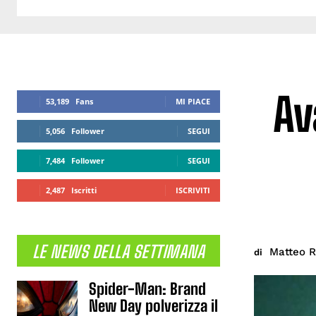
Av
53,189
Fans
MI PIACE
5,056
Follower
SEGUI
7,484
Follower
SEGUI
2,487
Iscritti
ISCRIVITI
LE NEWS DELLA SETTIMANA
Matteo R
di
Spider-Man: Brand
New Day polverizza il