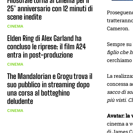
Filosofale torna al cinema per il
25° anniversario con 12 minuti di
Proseguendo
scene inedite
tratteranno
CINEMA
Cameron.
Elden Ring di Alex Garland ha
Sempre su E
concluso le riprese: il film A24
figlio che 
entra in post-produzione
cerchiamo d
CINEMA
The Mandalorian e Grogu trova il
La realizza
suo pubblico in streaming dopo
concessa 
una corsa al botteghino
sacco di so
più visti. 
deludente
CINEMA
Avatar: la 
cinema a ve
di James 