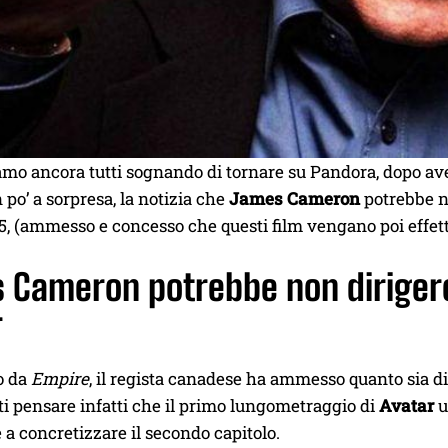
amo ancora tutti sognando di tornare su Pandora, dopo av
n po’ a sorpresa, la notizia che
James Cameron
potrebbe no
5, (ammesso e concesso che questi film vengano poi effett
Cameron potrebbe non dirigere 
r
o da
Empire
, il regista canadese ha ammesso quanto sia di
sti pensare infatti che il primo lungometraggio di
Avatar
u
e a concretizzare il secondo capitolo.