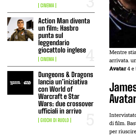
CINEMA
Action Man diventa
un film: Hasbro
punta sul
leggendario
giocattolo inglese
Mentre sti
CINEMA
arrivata. u
Avatar
4 e 
Dungeons & Dragons
lancia un’iniziativa
James 
con World of
Warcraft e Star
Avata
Wars: due crossover
ufficiali in arrivo
Intervistat
GIOCHI DI RUOLO
di film. Ba
per riuscir