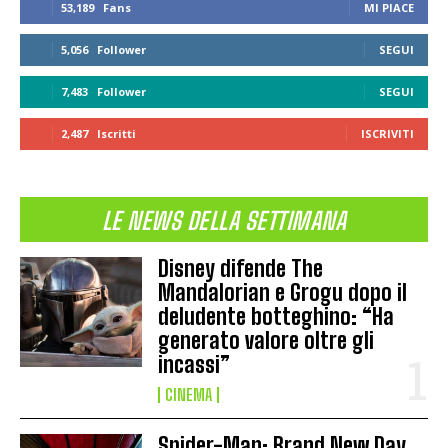
53,189
Fans
MI PIACE
5,056
Follower
SEGUI
7,483
Follower
SEGUI
2,487
Iscritti
ISCRIVITI
LE NEWS DELLA SETTIMANA
Disney difende The
Mandalorian e Grogu dopo il
deludente botteghino: “Ha
generato valore oltre gli
incassi”
CINEMA
Spider-Man: Brand New Day