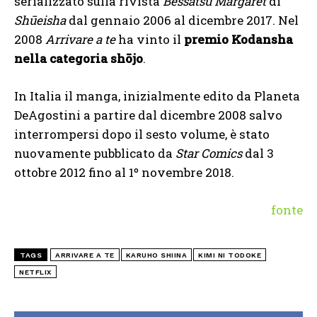
serializzato sulla rivista
Bessatsu Margaret
di
Shūeisha
dal gennaio 2006 al dicembre 2017. Nel
2008
Arrivare a te
ha vinto il
premio Kodansha
nella categoria shōjo
.
In Italia il manga, inizialmente edito da Planeta
DeAgostini a partire dal dicembre 2008 salvo
interrompersi dopo il sesto volume, è stato
nuovamente pubblicato da
Star Comics
dal 3
ottobre 2012 fino al 1º novembre 2018.
fonte
TAGS
ARRIVARE A TE
KARUHO SHIINA
KIMI NI TODOKE
NETFLIX