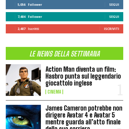
5,056
Follower
SEGUI
7,484
Follower
SEGUI
2,487
Iscritti
ISCRIVITI
LE NEWS DELLA SETTIMANA
Action Man diventa un film:
Hasbro punta sul leggendario
giocattolo inglese
CINEMA
James Cameron potrebbe non
dirigere Avatar 4 e Avatar 5
mentre guarda all’atto finale
della sua carriera