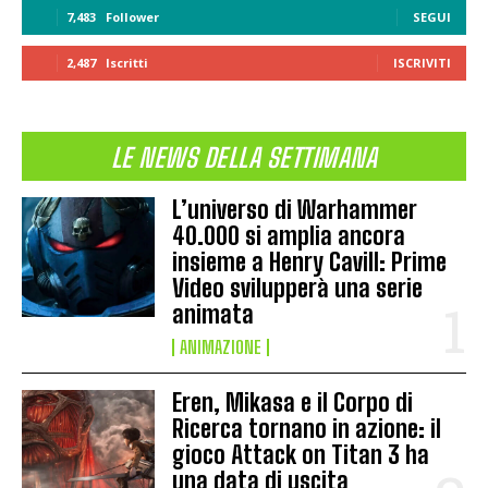
7,483
Follower
SEGUI
2,487
Iscritti
ISCRIVITI
LE NEWS DELLA SETTIMANA
L’universo di Warhammer
40.000 si amplia ancora
insieme a Henry Cavill: Prime
Video svilupperà una serie
animata
ANIMAZIONE
Eren, Mikasa e il Corpo di
Ricerca tornano in azione: il
gioco Attack on Titan 3 ha
una data di uscita