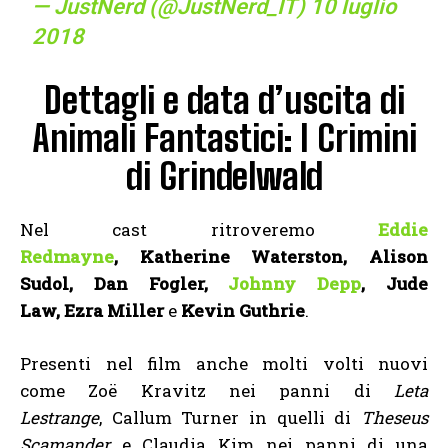
— JustNerd (@JustNerd_IT)
10 luglio
2018
Dettagli e data d’uscita di
Animali Fantastici: I Crimini
di Grindelwald
Nel cast ritroveremo
Eddie
Redmayne
, Katherine Waterston, Alison
Sudol, Dan Fogler,
Johnny Depp
,
Jude
Law,
Ezra Miller
e
Kevin Guthrie
.
Presenti nel film anche molti volti nuovi
come Zoë Kravitz nei panni di
Leta
Lestrange
, Callum Turner in quelli di
Theseus
Scamander
e Claudia Kim nei panni di una