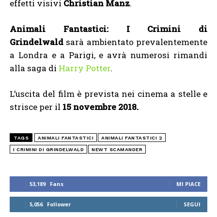
effetti visivi
Christian Manz
.
Animali Fantastici: I Crimini di
Grindelwald
sarà ambientato prevalentemente
a Londra e a Parigi, e avrà numerosi rimandi
alla saga di
Harry Potter
.
L’uscita del film è prevista nei cinema a stelle e
strisce per il
15 novembre 2018.
TAGS
ANIMALI FANTASTICI
ANIMALI FANTASTICI 2
I CRIMINI DI GRINDELWALD
NEWT SCAMANDER
53,189
Fans
MI PIACE
5,056
Follower
SEGUI