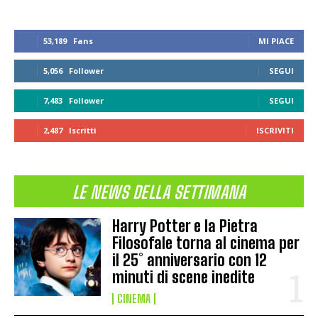
53,189
Fans
MI PIACE
5,056
Follower
SEGUI
7,483
Follower
SEGUI
2,487
Iscritti
ISCRIVITI
LE NEWS DELLA SETTIMANA
Harry Potter e la Pietra
Filosofale torna al cinema per
il 25° anniversario con 12
minuti di scene inedite
CINEMA