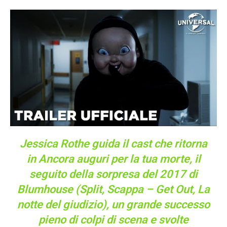
Jessica Rothe guida il cast che ritorna
in Ancora auguri per la tua morte, il
seguito della sorpresa del 2017 di
Blumhouse (Split, Scappa – Get Out,
La
notte del giudizio
), un grande successo
pieno di colpi di scena e svolte