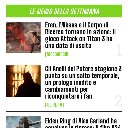
LE NEWS DELLA SETTIMANA
Eren, Mikasa e il Corpo di
Ricerca tornano in azione: il
gioco Attack on Titan 3 ha
una data di uscita
VIDEOGIOCHI
Gli Anelli del Potere stagione 3
punta su un salto temporale,
un prologo inedito e
cambiamenti per
riconquistare i fan
SERIE TV
Elden Ring di Alex Garland ha
concluso le riprese: il film A24