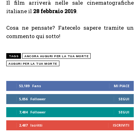
Il film arriverà nelle sale cinematografiche
italiane il
28 febbraio 2019
.
Cosa ne pensate? Fatecelo sapere tramite un
commento qui sotto!
TAGS
ANCORA AUGURI PER LA TUA MORTE
AUGURI PER LA TUA MORTE
53,189
Fans
MI PIACE
5,056
Follower
SEGUI
7,484
Follower
SEGUI
2,487
Iscritti
ISCRIVITI