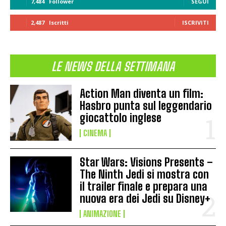
7,484
Follower
SEGUI
2,487
Iscritti
ISCRIVITI
LE NEWS DELLA SETTIMANA
Action Man diventa un film:
Hasbro punta sul leggendario
giocattolo inglese
CINEMA
Star Wars: Visions Presents –
The Ninth Jedi si mostra con
il trailer finale e prepara una
nuova era dei Jedi su Disney+
ANIMAZIONE