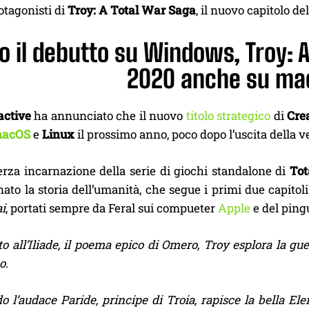
otagonisti di
Troy: A Total War Saga
, il nuovo capitolo de
o il debutto su Windows, Troy: A
2020 anche su mac
active
ha annunciato che il nuovo
titolo strategico
di
Cre
acOS
e
Linux
il prossimo anno, poco dopo l’uscita della
erza incarnazione della serie di giochi standalone di
Tot
to la storia dell’umanità, che segue i primi due capitoli
i
, portati sempre da Feral sui compueter
Apple
e del ping
to all’Iliade, il poema epico di Omero, Troy esplora la gu
o.
 l’audace Paride, principe di Troia, rapisce la bella Elen