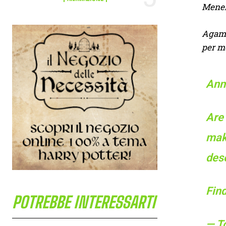
Menela
Agamen
per mo
Ann
Are 
make
des
Find
POTREBBE INTERESSARTI
— T