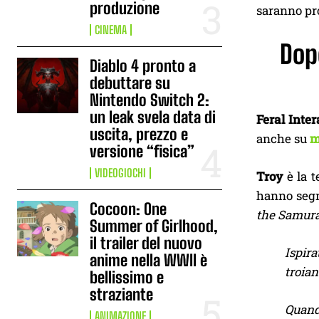
produzione
saranno pr
CINEMA
Dop
Diablo 4 pronto a
debuttare su
Nintendo Switch 2:
un leak svela data di
Feral Inter
uscita, prezzo e
anche su
m
versione “fisica”
VIDEOGIOCHI
Troy
è la t
hanno segna
Cocoon: One
the Samura
Summer of Girlhood,
il trailer del nuovo
Ispira
anime nella WWII è
troian
bellissimo e
straziante
Quando
ANIMAZIONE