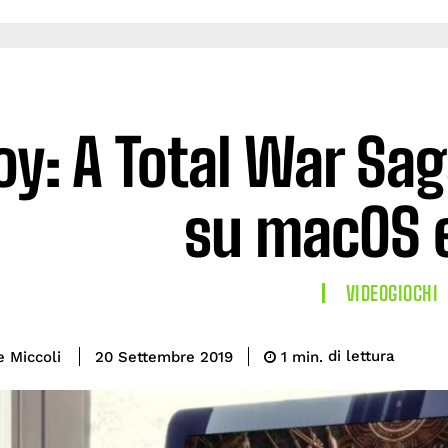
oy: A Total War Sa
su macOS e
VIDEOGIOCHI
di lettura
e Miccoli
1
min.
20 Settembre 2019