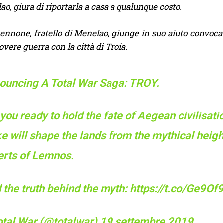
o, giura di riportarla a casa a qualunque costo.
none, fratello di Menelao, giunge in suo aiuto convocando 
vere guerra con la città di Troia.
ouncing A Total War Saga: TROY.
you ready to hold the fate of Aegean civilisat
 will shape the lands from the mythical heigh
erts of Lemnos.
 the truth behind the myth:
https://t.co/Ge9Of
otal War (@totalwar)
19 settembre 2019