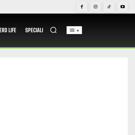
ERD LIFE
SPECIALI
+