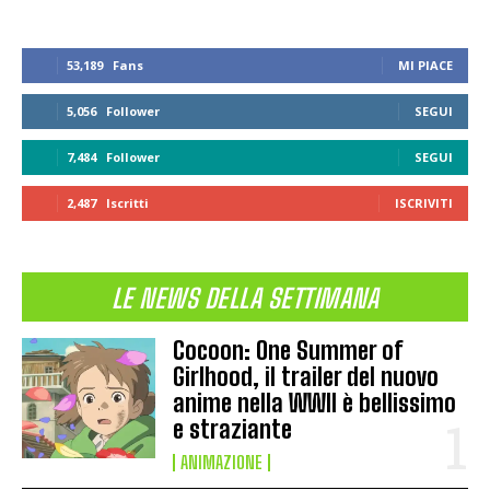
53,189
Fans
MI PIACE
5,056
Follower
SEGUI
7,484
Follower
SEGUI
2,487
Iscritti
ISCRIVITI
LE NEWS DELLA SETTIMANA
Cocoon: One Summer of
Girlhood, il trailer del nuovo
anime nella WWII è bellissimo
e straziante
ANIMAZIONE