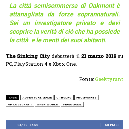
La città semisommersa di Oakmont è
attanagliata da forze soprannaturali.
Sei un investigatore privato e devi
scoprire la verità di ciò che ha possiede
la città e le menti dei suoi abitanti.
The Sinking City
debutterà il
21 marzo 2019
su
PC, PlayStation 4 e Xbox One.
Fonte:
Geektyrant
TAGS
ADVENTURE GAME
CTHULHU
FROGWARES
HP LOVECRAFT
OPEN WORLD
VIDEOGAME
53,189
Fans
MI PIACE