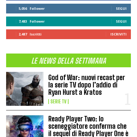
5,056
Follower
SEGUI
7,483
Follower
SEGUI
2,487
Iscritti
ISCRIVITI
LE NEWS DELLA SETTIMANA
God of War: nuovi recast per
la serie TV dopo l’addio di
Ryan Hurst a Kratos
SERIE TV
Ready Player Two: lo
sceneggiatore conferma che
il sequel di Ready Player One è