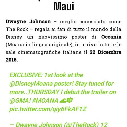
Maui
Dwayne Johnson
– meglio conosciuto come
The Rock – regala ai fan di tutto il mondo della
Disney un nuovissimo poster di
Oceania
(Moana in lingua originale), in arrivo in tutte le
sale cinematografiche italiane il
22 Dicembre
2016.
EXCLUSIVE: 1st look at the
@DisneyMoana
poster! Stay tuned for
more..THURSDAY I debut the trailer on
@GMA
!
#MOANA
🌊🎼
pic.twitter.com/qiy6FkAF1Z
— Dwayne Johnson (@TheRock)
12