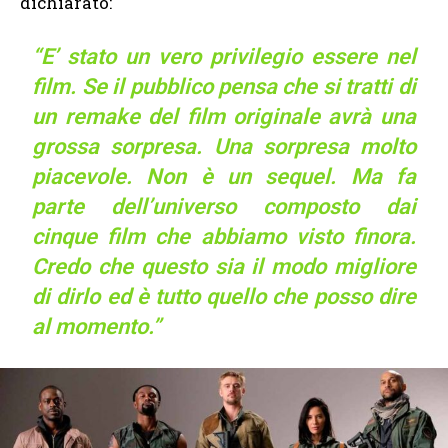
dichiarato:
“E’ stato un vero privilegio essere nel
film. Se il pubblico pensa che si tratti di
un remake del film originale avrà una
grossa sorpresa. Una sorpresa molto
piacevole. Non è un sequel. Ma fa
parte dell’universo composto dai
cinque film che abbiamo visto finora.
Credo che questo sia il modo migliore
di dirlo ed è tutto quello che posso dire
al momento.”