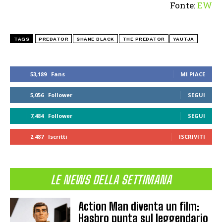
Fonte:
EW
TAGS
PREDATOR
SHANE BLACK
THE PREDATOR
YAUTJA
53,189
Fans
MI PIACE
5,056
Follower
SEGUI
7,484
Follower
SEGUI
2,487
Iscritti
ISCRIVITI
LE NEWS DELLA SETTIMANA
Action Man diventa un film:
Hasbro punta sul leggendario