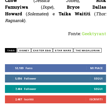
Chow
(
Jessica Jones
),
Rick
Famuyiwa
(
Dope
),
Bryce Dallas
Howard
(
Solemates
) e
Taika Waititi
(
Thor:
Ragnarok
).
Fonte:
Geektyrant
TAGS
DISNEY
EASTER EGG
STAR WARS
THE MADALORIAN
53,189
Fans
MI PIACE
5,056
Follower
SEGUI
7,484
Follower
SEGUI
2,487
Iscritti
ISCRIVITI