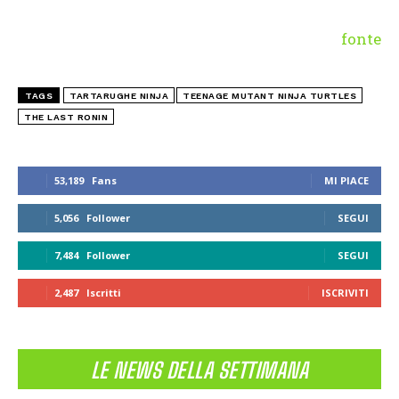
fonte
TAGS
TARTARUGHE NINJA
TEENAGE MUTANT NINJA TURTLES
THE LAST RONIN
53,189
Fans
MI PIACE
5,056
Follower
SEGUI
7,484
Follower
SEGUI
2,487
Iscritti
ISCRIVITI
LE NEWS DELLA SETTIMANA