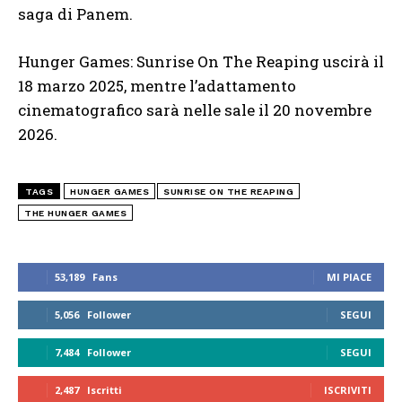
saga di Panem.
Hunger Games: Sunrise On The Reaping uscirà il
18 marzo 2025, mentre l’adattamento
cinematografico sarà nelle sale il 20 novembre
2026.
TAGS
HUNGER GAMES
SUNRISE ON THE REAPING
THE HUNGER GAMES
53,189
Fans
MI PIACE
5,056
Follower
SEGUI
7,484
Follower
SEGUI
2,487
Iscritti
ISCRIVITI