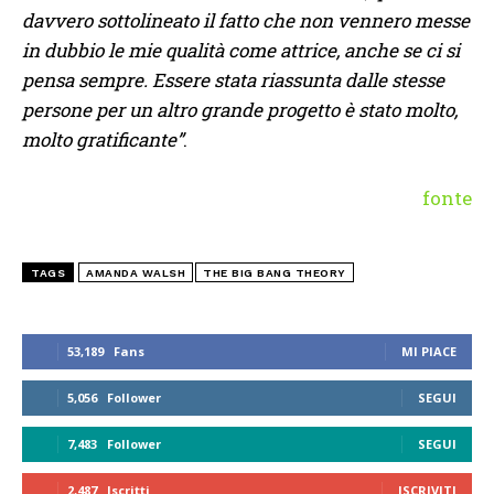
davvero sottolineato il fatto che non vennero messe
in dubbio le mie qualità come attrice, anche se ci si
pensa sempre. Essere stata riassunta dalle stesse
persone per un altro grande progetto è stato molto,
molto gratificante”
.
fonte
TAGS
AMANDA WALSH
THE BIG BANG THEORY
53,189
Fans
MI PIACE
5,056
Follower
SEGUI
7,483
Follower
SEGUI
2,487
Iscritti
ISCRIVITI