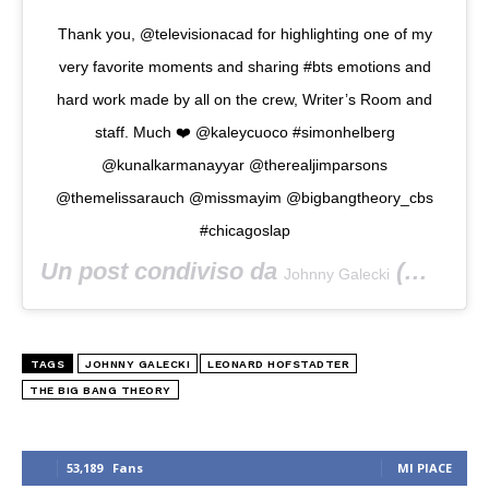
Thank you, @televisionacad for highlighting one of my
very favorite moments and sharing #bts emotions and
hard work made by all on the crew, Writer’s Room and
staff. Much ❤️ @kaleycuoco #simonhelberg
@kunalkarmanayyar @therealjimparsons
@themelissarauch @missmayim @bigbangtheory_cbs
#chicagoslap
Un post condiviso da
(@sanctionedjohnnygalecki) in data:
Johnny Galecki
TAGS
JOHNNY GALECKI
LEONARD HOFSTADTER
THE BIG BANG THEORY
53,189
Fans
MI PIACE