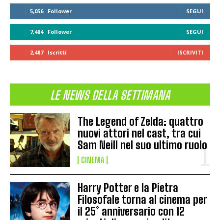
5,056
Follower
SEGUI
7,484
Follower
SEGUI
2,487
Iscritti
ISCRIVITI
LE NEWS DELLA SETTIMANA
The Legend of Zelda: quattro
nuovi attori nel cast, tra cui
Sam Neill nel suo ultimo ruolo
CINEMA
Harry Potter e la Pietra
Filosofale torna al cinema per
il 25° anniversario con 12