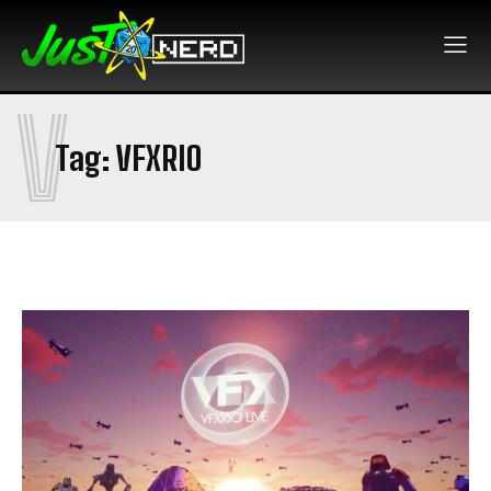
V
Tag:
VFXRIO