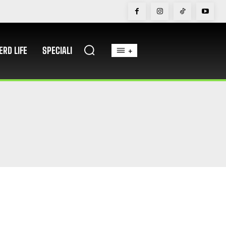
ERD LIFE
SPECIALI
+