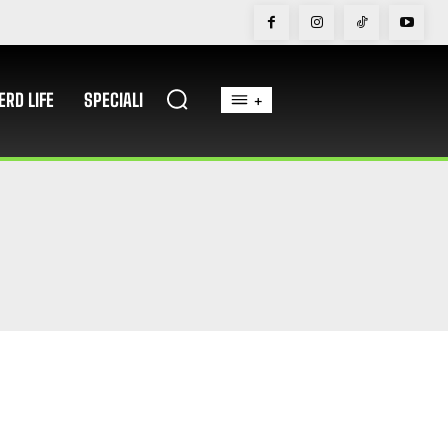
ERD LIFE
SPECIALI
+