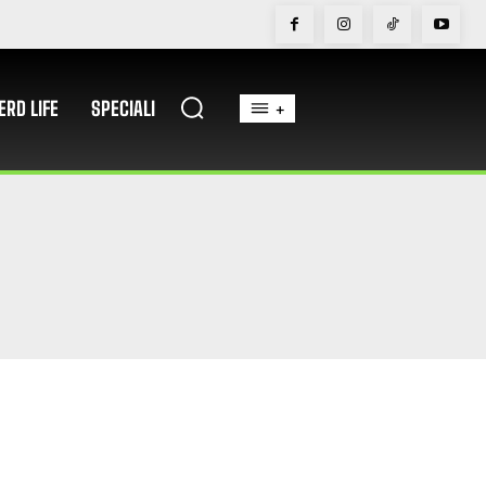
ERD LIFE
SPECIALI
+