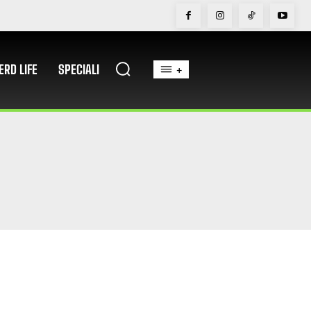
ERD LIFE
SPECIALI
+