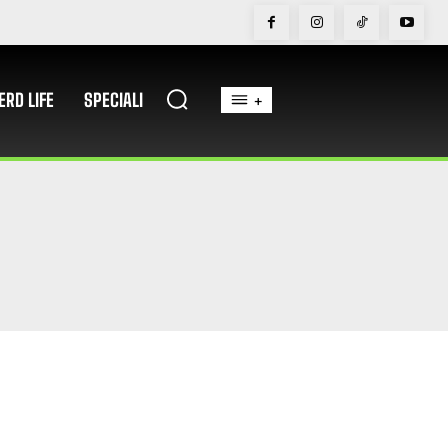
ERD LIFE
SPECIALI
+