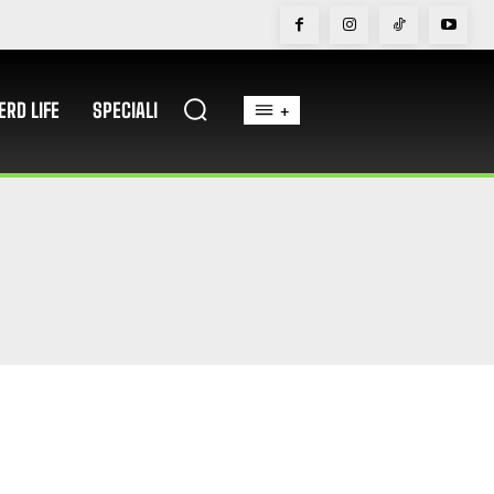
ERD LIFE
SPECIALI
+