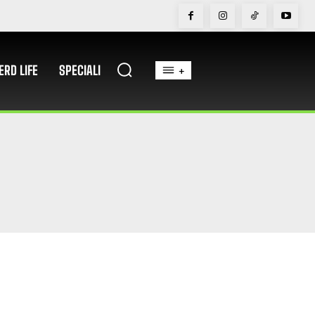
ERD LIFE
SPECIALI
+