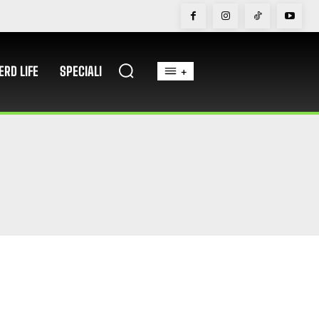
ERD LIFE
SPECIALI
+