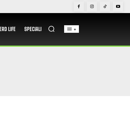
ERD LIFE
SPECIALI
+