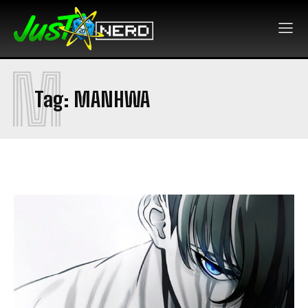
M
Tag:
MANHWA