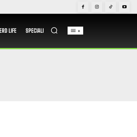
ERD LIFE
SPECIALI
+