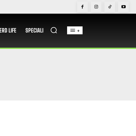
ERD LIFE
SPECIALI
+