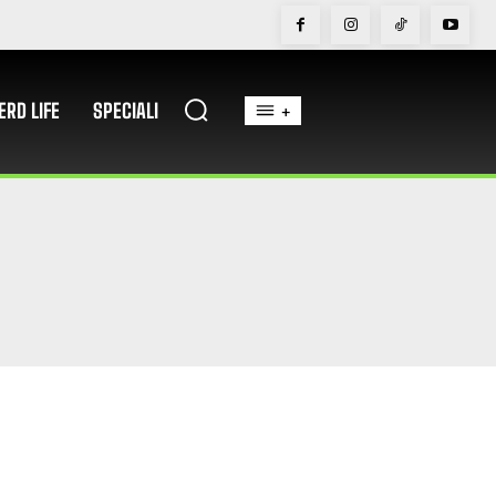
ERD LIFE
SPECIALI
+