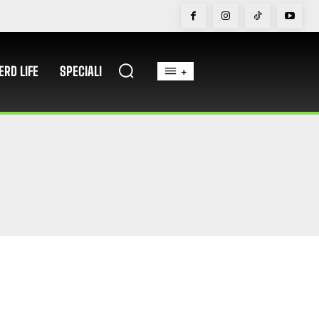
ERD LIFE
SPECIALI
+