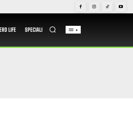
ERD LIFE
SPECIALI
+