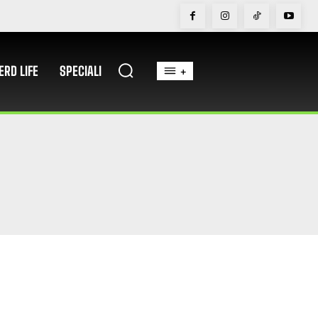
ERD LIFE
SPECIALI
+