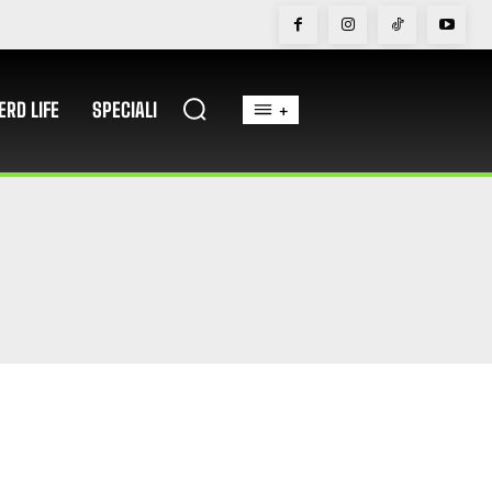
ERD LIFE
SPECIALI
+