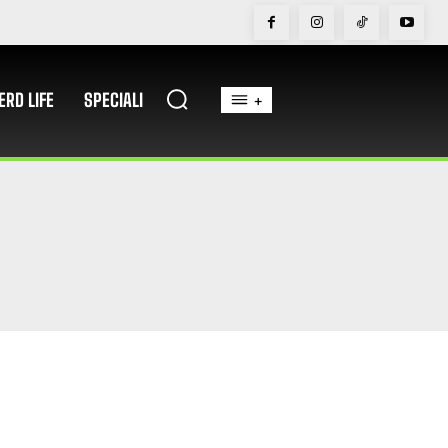
ERD LIFE
SPECIALI
+